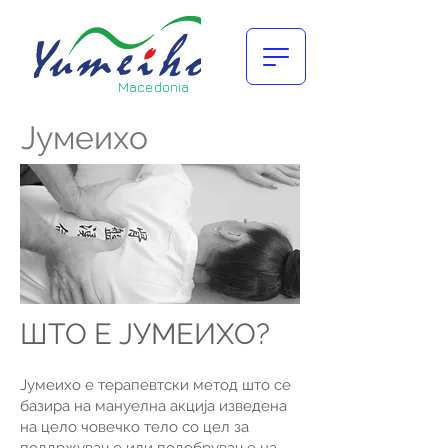
Macedonia
Јумеихо
ШТО Е ЈУМЕИХО?
Јумеихо е терапевтски метод што се
базира на мануелна акција изведена
на цело човечко тело со цел за