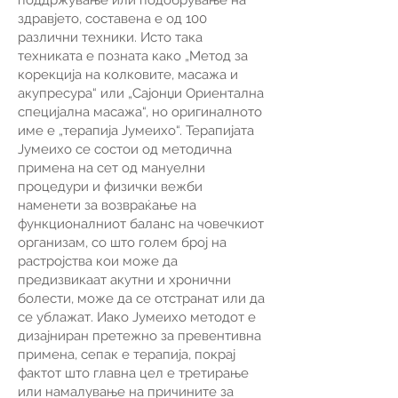
поддржување или подобрување на
здравјето, составена е од 100
различни техники. Исто така
техниката е позната како „Метод за
корекција на колковите, масажа и
акупресура“ или „Сајонџи Ориентална
специјална масажа“, но оригиналното
име е „терапија Јумеихо“. Терапијата
Јумеихо се состои од методична
примена на сет од мануелни
процедури и физички вежби
наменети за возвраќање на
функционалниот баланс на човечкиот
организам, со што голем број на
растројства кои може да
предизвикаат акутни и хронични
болести, може да се отстранат или да
се ублажат. Иако Јумеихо методот е
дизајниран претежно за превeнтивна
примена, сепак е терапија, покрај
фактот што главна цел е третирање
или намалување на причините за