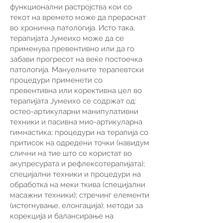
функционални растројства кои со
текот на времето може да прераснат
во хронична патологија. Исто така,
терапијата Јумеихо може да се
применува превентивно или да го
забави прогресот на веќе постоечка
патологија. Мануелните терапевтски
процедури применети со
превентивна или корективна цел во
терапијата Јумеихо се содржат од:
остео-артикуларни манипулативни
техники и пасивна мио-артикуларна
гимнастика; процедури на терапија со
притисок на одредени точки (навидум
слични на тие што се користат во
акупресурата и рефлексотерапијата);
специјални техники и процедури на
обработка на меки ткива (специјални
масажни техники); стречинг елементи
(истегнување, елонгација); методи за
корекција и балансирање на