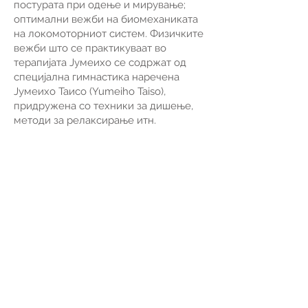
постурата при одење и мирување;
оптимални вежби на биомеханиката
на локомоторниот систем. Физичките
вежби што се практикуваат во
терапијата Јумеихо се содржат од
специјална гимнастика наречена
Јумеихо Таисо (Yumeiho Taiso),
придружена со техники за дишење,
методи за релаксирање итн.
КОЈА Е ГЛАВНАТА
ЦЕЛ НА ЈУМЕИХОTO?
Главната цел на Јумеихо терапијата е
да ги подигне самолекувачките сили
на организамот (виталната енергија),
откако ќе се стават во правилна
положба ’рбетот, колковите и
зглобовите.