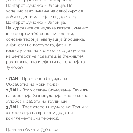
Центарот Јумеихо – Јапонија. По
успешно завршување на секој курс се
добива диплома, која е издадена од
Центарот Јумеихо – Јапонија.
На курсевите се изучува катата Јумеихо
што содржи 100 основни техники,
основна теорија, евалуација (проценка,
дијагноза) на постурата, фази на
изместување на колковите, одредување
на центарот на гравитација (тежиште),
разни влијанија и ефекти на терапијата
Јумеихо.
1 ДАН
- Прв степен (изучување:
Обработка на меки ткива).
2 ДАН
- Втор степен (изучување: Техники
на корекција (манипулација, местење) на
зглобови, работа на трудници.
3 ДАН
- Трет степен (изучување: Техники
за корекција на вратот и додатни
комплементарни техники).
Цена на обуката 750 евра