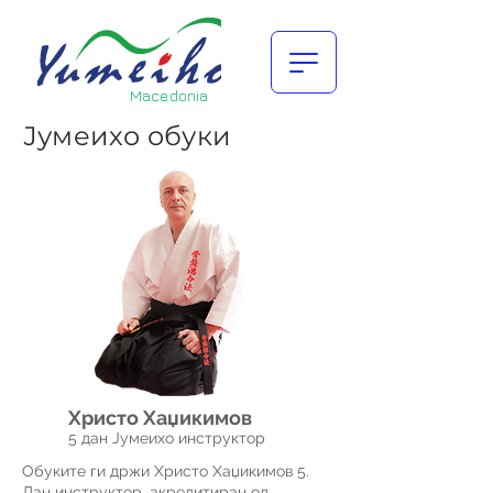
Macedonia
Јумеихо обуки
Христо Хаџикимов
5 дан Јумеихо инструктор
Обуките ги држи Христо Хаџикимов 5.
Дан инструктор, акредитиран од