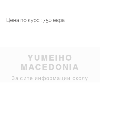
Цена по курс : 750 евра
YUMEIHO
MACEDONIA
За сите информации околу
обуките и закажување на
темрин контактирајте не :
hkhristo@yahoo.com